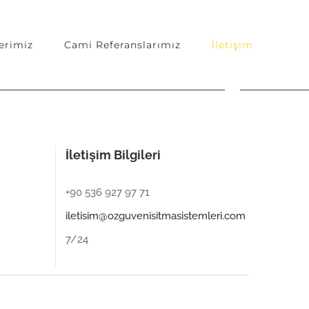
erimiz
Cami Referanslarımız
İletişim
İletişim Bilgileri
+90 536 927 97 71
iletisim@ozguvenisitmasistemleri.com
7/24