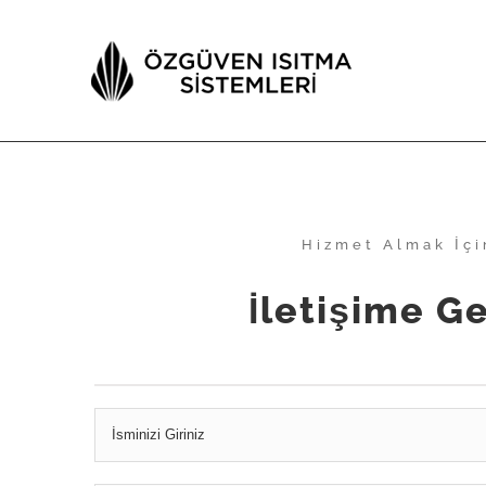
Skip
to
content
Hizmet Almak İçi
İletişime G