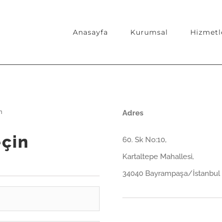
Anasayfa
Kurumsal
Hizmetl
n
Adres
eçin
60. Sk No:10,
Kartaltepe Mahallesi,
34040 Bayrampaşa/İstanbul