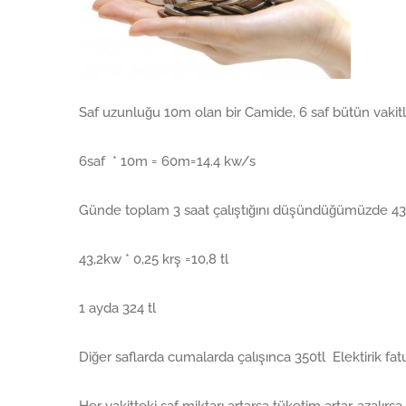
Saf uzunluğu 10m olan bir Camide, 6 saf bütün vakitl
6saf * 10m = 60m=14.4 kw/s
Günde toplam 3 saat çalıştığını düşündüğümüzde 43
43,2kw * 0,25 krş =10,8 tl
1 ayda 324 tl
Diğer saflarda cumalarda çalışınca 350tl Elektirik fatu
Her vakitteki saf miktarı artarsa tüketim artar, azalırsa 