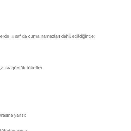
erde, 4 saf da cuma namazları dahil edildiğinde:
,2 kw günlük tüketim.
rasına yansır.
tüketim azalır.