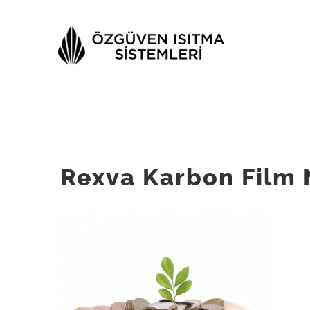
Skip
to
content
Rexva Karbon Film 